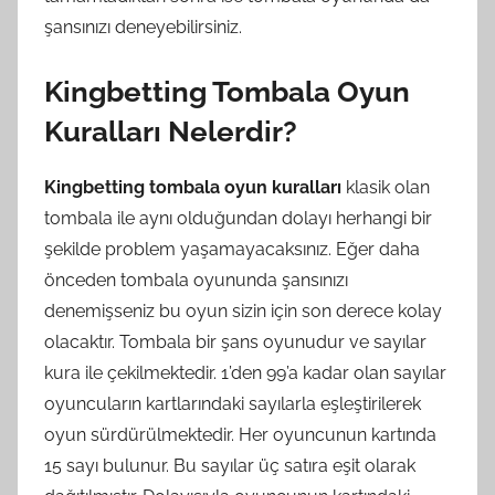
şansınızı deneyebilirsiniz.
Kingbetting Tombala Oyun
Kuralları Nelerdir?
Kingbetting tombala oyun kuralları
klasik olan
tombala ile aynı olduğundan dolayı herhangi bir
şekilde problem yaşamayacaksınız. Eğer daha
önceden tombala oyununda şansınızı
denemişseniz bu oyun sizin için son derece kolay
olacaktır. Tombala bir şans oyunudur ve sayılar
kura ile çekilmektedir. 1’den 99’a kadar olan sayılar
oyuncuların kartlarındaki sayılarla eşleştirilerek
oyun sürdürülmektedir. Her oyuncunun kartında
15 sayı bulunur. Bu sayılar üç satıra eşit olarak