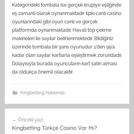
Kategorideki tombala ise gerçek krupiye eşliğinde
eş zamanlı olarak oynanmaktadır tıpkı canlı casino
oyunlarındaki gibi oyun canlı ve gerçek
platformda oynanmaktadır. Havalı top çekme
makineleri ile sayılar belirlenmektedir. Bildiğiniz
üzerinde tombala bir şans oyunudur. 1’den 99’a
kadar olan sayılar kartlarla eşleştirmek zorundadır.
Dolayısıyla burada oyuncuların kart satın alması
da oldukça önemli olacaktır.
Kingbetting Hakkında
Yazı
Önceki yazı
gezinmesi
Kingbetting Türkçe Casino Var Mı?