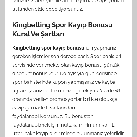
benzersiz deneyim fırsatlarını geri iade opsiyonları
üstünden elde edebiliyorsunuz.
Kingbetting Spor Kayıp Bonusu
Kural Ve Şartları
Kingbetting spor kayıp bonusu
için yapmanız
gereken işlemler son derece basit. Spor bahisleri
servisinde verilmekte olan kayıp bonusu günlük
discount bonusudur. Dolayısıyla gün içerisinde
spor bahislerinde kupon yapmışsınız ve kayba
uğramışsanız dert etmenize gerek yok. Yüzde 18
oranında verilen promosyonlar birlikte oldukça
cazip geri iade fırsatlarından
faydalanabiliyorsunuz. Bu bonustan
faydalanabilmek için mutlaka minimum 50 TL
üzeri nakit kayıp bildiriminde bulunmanız yeterlidir.