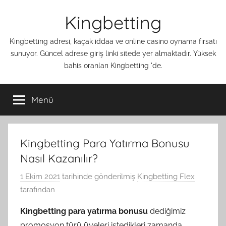
İçeriğe
Kingbetting
atla
Kingbetting adresi, kaçak iddaa ve online casino oynama fırsatı
sunuyor. Güncel adrese giriş linki sitede yer almaktadır. Yüksek
bahis oranları Kingbetting 'de.
Menü
Kingbetting Para Yatırma Bonusu
Nasıl Kazanılır?
1 Ekim 2021
tarihinde gönderilmiş
Kingbetting Flex
tarafından
Kingbetting para yatırma bonusu
dediğimiz
promosyon türü üyeleri istedikleri zamanda