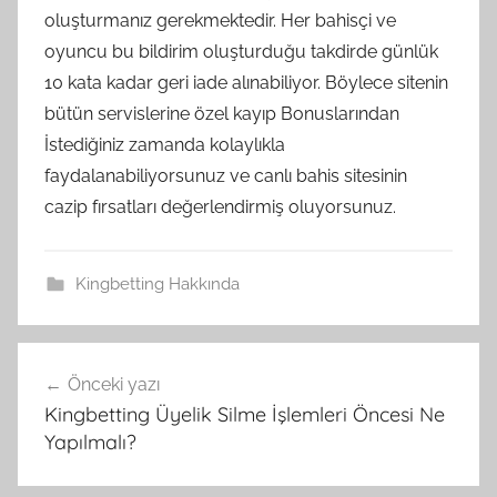
oluşturmanız gerekmektedir. Her bahisçi ve
oyuncu bu bildirim oluşturduğu takdirde günlük
10 kata kadar geri iade alınabiliyor. Böylece sitenin
bütün servislerine özel kayıp Bonuslarından
İstediğiniz zamanda kolaylıkla
faydalanabiliyorsunuz ve canlı bahis sitesinin
cazip fırsatları değerlendirmiş oluyorsunuz.
Kingbetting Hakkında
Yazı
Önceki yazı
gezinmesi
Kingbetting Üyelik Silme İşlemleri Öncesi Ne
Yapılmalı?