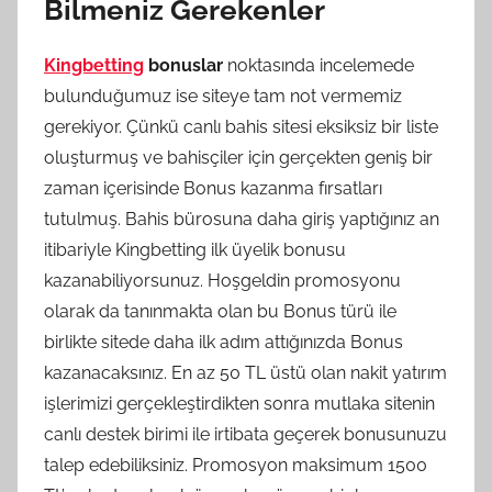
Bilmeniz Gerekenler
Kingbetting
bonuslar
noktasında incelemede
bulunduğumuz ise siteye tam not vermemiz
gerekiyor. Çünkü canlı bahis sitesi eksiksiz bir liste
oluşturmuş ve bahisçiler için gerçekten geniş bir
zaman içerisinde Bonus kazanma fırsatları
tutulmuş. Bahis bürosuna daha giriş yaptığınız an
itibariyle Kingbetting ilk üyelik bonusu
kazanabiliyorsunuz. Hoşgeldin promosyonu
olarak da tanınmakta olan bu Bonus türü ile
birlikte sitede daha ilk adım attığınızda Bonus
kazanacaksınız. En az 50 TL üstü olan nakit yatırım
işlerimizi gerçekleştirdikten sonra mutlaka sitenin
canlı destek birimi ile irtibata geçerek bonusunuzu
talep edebiliksiniz. Promosyon maksimum 1500