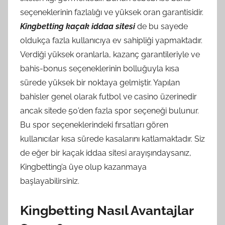
seçeneklerinin fazlalığı ve yüksek oran garantisidir.
Kingbetting kaçak iddaa sitesi
de bu sayede
oldukça fazla kullanıcıya ev sahipliği yapmaktadır.
Verdiği yüksek oranlarla, kazanç garantileriyle ve
bahis-bonus seçeneklerinin bolluğuyla kısa
sürede yüksek bir noktaya gelmiştir. Yapılan
bahisler genel olarak futbol ve casino üzerinedir
ancak sitede 50’den fazla spor seçeneği bulunur.
Bu spor seçeneklerindeki fırsatları gören
kullanıcılar kısa sürede kasalarını katlamaktadır. Siz
de eğer bir kaçak iddaa sitesi arayışındaysanız,
Kingbetting’a üye olup kazanmaya
başlayabilirsiniz.
Kingbetting Nasıl Avantajlar