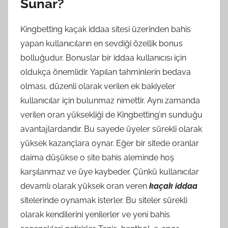
Sunar?
Kingbetting kaçak iddaa sitesi üzerinden bahis
yapan kullanıcıların en sevdiği özellik bonus
bolluğudur. Bonuslar bir iddaa kullanıcısı için
oldukça önemlidir. Yapılan tahminlerin bedava
olması, düzenli olarak verilen ek bakiyeler
kullanıcılar için bulunmaz nimettir. Aynı zamanda
verilen oran yüksekliği de Kingbetting’ın sunduğu
avantajlardandır. Bu sayede üyeler sürekli olarak
yüksek kazançlara oynar. Eğer bir sitede oranlar
daima düşükse o site bahis aleminde hoş
karşılanmaz ve üye kaybeder. Çünkü kullanıcılar
devamlı olarak yüksek oran veren
kaçak iddaa
sitelerinde oynamak isterler. Bu siteler sürekli
olarak kendilerini yenilerler ve yeni bahis