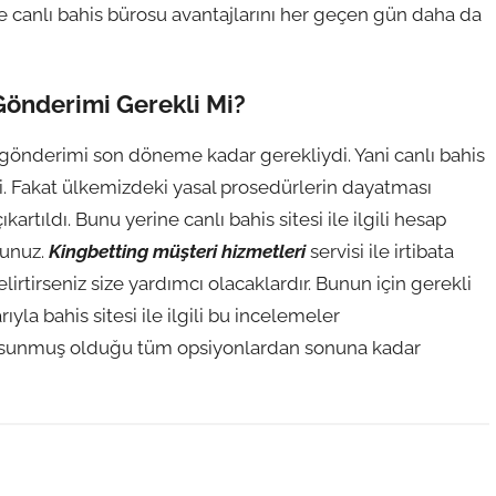
 canlı bahis bürosu avantajlarını her geçen gün daha da
önderimi Gerekli Mi?
 gönderimi son döneme kadar gerekliydi. Yani canlı bahis
. Fakat ülkemizdeki yasal prosedürlerin dayatması
rtıldı. Bunu yerine canlı bahis sitesi ile ilgili hesap
sunuz.
Kingbetting müşteri hizmetleri
servisi ile irtibata
tirseniz size yardımcı olacaklardır. Bunun için gerekli
ıyla bahis sitesi ile ilgili bu incelemeler
nin sunmuş olduğu tüm opsiyonlardan sonuna kadar