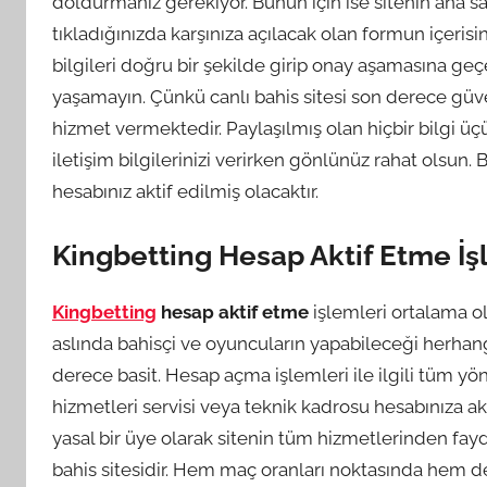
doldurmanız gerekiyor. Bunun için ise sitenin ana s
tıkladığınızda karşınıza açılacak olan formun içerisin
bilgileri doğru bir şekilde girip onay aşamasına geçe
yaşamayın. Çünkü canlı bahis sitesi son derece güve
hizmet vermektedir. Paylaşılmış olan hiçbir bilgi üçü
iletişim bilgilerinizi verirken gönlünüz rahat olsun.
hesabınız aktif edilmiş olacaktır.
Kingbetting Hesap Aktif Etme İş
Kingbetting
hesap aktif etme
işlemleri ortalama ol
aslında bahisçi ve oyuncuların yapabileceği herhan
derece basit. Hesap açma işlemleri ile ilgili tüm yön
hizmetleri servisi veya teknik kadrosu hesabınıza ak
yasal bir üye olarak sitenin tüm hizmetlerinden fayd
bahis sitesidir. Hem maç oranları noktasında hem d