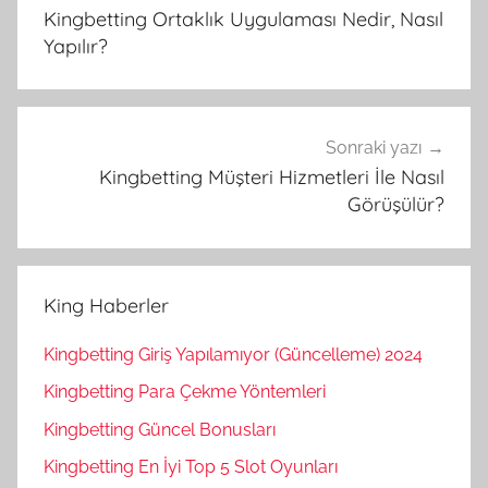
gezinmesi
Kingbetting Ortaklık Uygulaması Nedir, Nasıl
Yapılır?
Sonraki yazı
Kingbetting Müşteri Hizmetleri İle Nasıl
Görüşülür?
King Haberler
Kingbetting Giriş Yapılamıyor (Güncelleme) 2024
Kingbetting Para Çekme Yöntemleri
Kingbetting Güncel Bonusları
Kingbetting En İyi Top 5 Slot Oyunları