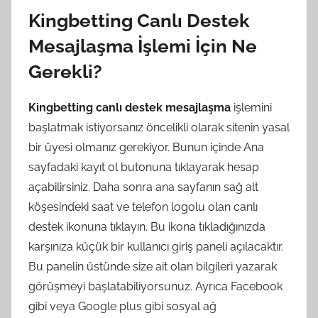
Kingbetting Canlı Destek
Mesajlaşma İşlemi İçin Ne
Gerekli?
Kingbetting canlı destek mesajlaşma
işlemini
başlatmak istiyorsanız öncelikli olarak sitenin yasal
bir üyesi olmanız gerekiyor. Bunun içinde Ana
sayfadaki kayıt ol butonuna tıklayarak hesap
açabilirsiniz. Daha sonra ana sayfanın sağ alt
köşesindeki saat ve telefon logolu olan canlı
destek ikonuna tıklayın. Bu ikona tıkladığınızda
karşınıza küçük bir kullanıcı giriş paneli açılacaktır.
Bu panelin üstünde size ait olan bilgileri yazarak
görüşmeyi başlatabiliyorsunuz. Ayrıca Facebook
gibi veya Google plus gibi sosyal ağ