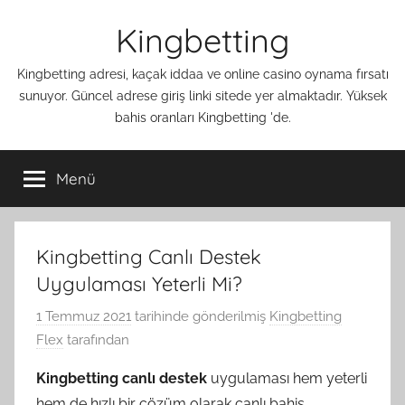
İçeriğe
Kingbetting
atla
Kingbetting adresi, kaçak iddaa ve online casino oynama fırsatı
sunuyor. Güncel adrese giriş linki sitede yer almaktadır. Yüksek
bahis oranları Kingbetting 'de.
Menü
Kingbetting Canlı Destek
Uygulaması Yeterli Mi?
1 Temmuz 2021
tarihinde gönderilmiş
Kingbetting
Flex
tarafından
Kingbetting canlı destek
uygulaması hem yeterli
hem de hızlı bir çözüm olarak canlı bahis