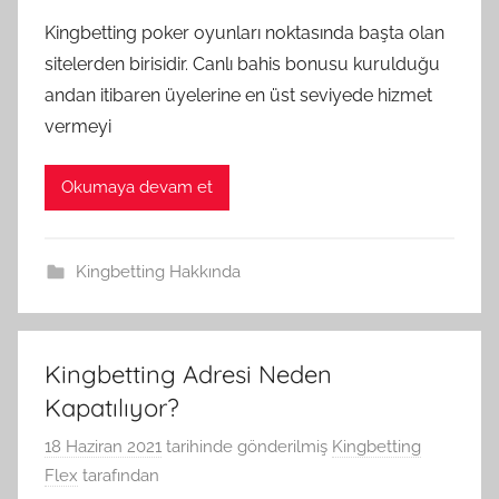
Kingbetting poker oyunları noktasında başta olan
sitelerden birisidir. Canlı bahis bonusu kurulduğu
andan itibaren üyelerine en üst seviyede hizmet
vermeyi
Okumaya devam et
Kingbetting Hakkında
Kingbetting Adresi Neden
Kapatılıyor?
18 Haziran 2021
tarihinde gönderilmiş
Kingbetting
Flex
tarafından