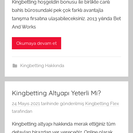
Kingbetting hoşgeldin bonusu ile birlikte canlı
bahis bürosundaki pek çok farklı avantajla
tanışma fırsatına ulaşabileceksiniz. 2013 yılında Bet
And Works
Okumaya devam et
Kingbetting Hakkında
Kingbetting Altyapı Yeterli Mi?
24 Mayıs 2021
tarihinde gönderilmiş
Kingbetting Flex
tarafından
Kingbetting altyapı hakkında merak ettiğiniz tüm
detayları birazdan yer vereceğiz. Online olarak