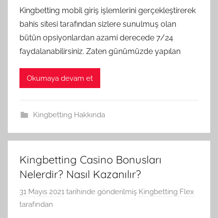
Kingbetting mobil giriş işlemlerini gerçekleştirerek
bahis sitesi tarafından sizlere sunulmuş olan
bütün opsiyonlardan azami derecede 7/24
faydalanabilirsiniz. Zaten günümüzde yapılan
Okumaya devam et
Kingbetting Hakkında
Kingbetting Casino Bonusları
Nelerdir? Nasıl Kazanılır?
31 Mayıs 2021
tarihinde gönderilmiş
Kingbetting Flex
tarafından