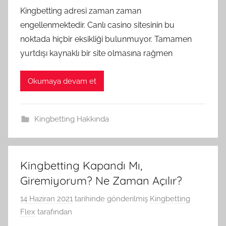
Kingbetting adresi zaman zaman
engellenmektedir. Canlı casino sitesinin bu
noktada hiçbir eksikliği bulunmuyor. Tamamen
yurtdışı kaynaklı bir site olmasına rağmen
Okumaya devam et
Kingbetting Hakkında
Kingbetting Kapandı Mı,
Giremiyorum? Ne Zaman Açılır?
14 Haziran 2021
tarihinde gönderilmiş
Kingbetting
Flex
tarafından