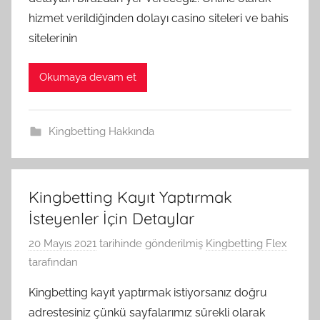
hizmet verildiğinden dolayı casino siteleri ve bahis
sitelerinin
Okumaya devam et
Kingbetting Hakkında
Kingbetting Kayıt Yaptırmak
İsteyenler İçin Detaylar
20 Mayıs 2021
tarihinde gönderilmiş
Kingbetting Flex
tarafından
Kingbetting kayıt yaptırmak istiyorsanız doğru
adrestesiniz çünkü sayfalarımız sürekli olarak