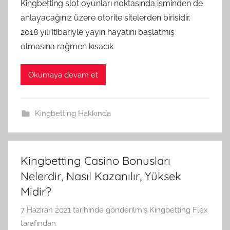
Kingbetting slot oyunları noktasında isminden de
anlayacağınız üzere otorite sitelerden birisidir.
2018 yılı itibariyle yayın hayatını başlatmış
olmasına rağmen kısacık
Okumaya devam et
Kingbetting Hakkında
Kingbetting Casino Bonusları
Nelerdir, Nasıl Kazanılır, Yüksek
Midir?
7 Haziran 2021
tarihinde gönderilmiş
Kingbetting Flex
tarafından