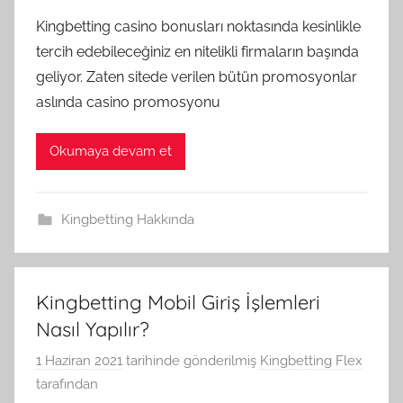
Kingbetting casino bonusları noktasında kesinlikle
tercih edebileceğiniz en nitelikli firmaların başında
geliyor. Zaten sitede verilen bütün promosyonlar
aslında casino promosyonu
Okumaya devam et
Kingbetting Hakkında
Kingbetting Mobil Giriş İşlemleri
Nasıl Yapılır?
1 Haziran 2021
tarihinde gönderilmiş
Kingbetting Flex
tarafından